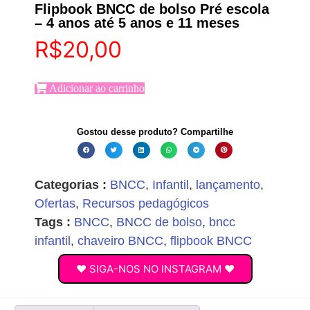
Flipbook BNCC de bolso Pré escola
– 4 anos até 5 anos e 11 meses
R$
20,00
Adicionar ao carrinho
Gostou desse produto? Compartilhe
Categorias :
BNCC
,
Infantil
,
lançamento
,
Ofertas
,
Recursos pedagógicos
Tags :
BNCC
,
BNCC de bolso
,
bncc
infantil
,
chaveiro BNCC
,
flipbook BNCC
♥ SIGA-NOS NO INSTAGRAM ♥