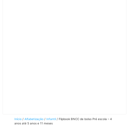
Início
/
Alfabetização
/
Infantil
/ Flipbook BNCC de bolso Pré escola – 4
anos até 5 anos e 11 meses