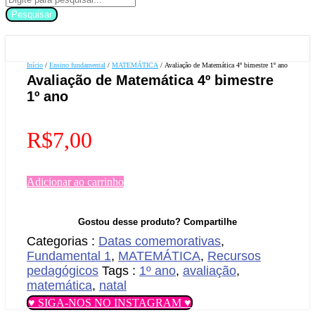
Pesquisar
Início
/
Ensino fundamental
/
MATEMÁTICA
/ Avaliação de Matemática 4º bimestre 1º ano
Avaliação de Matemática 4º bimestre
1º ano
R$
7,00
Adicionar ao carrinho
Gostou desse produto? Compartilhe
Categorias :
Datas comemorativas
,
Fundamental 1
,
MATEMÁTICA
,
Recursos
pedagógicos
Tags :
1º ano
,
avaliação
,
matemática
,
natal
♥ SIGA-NOS NO INSTAGRAM ♥