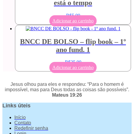
está o tempo
R$
5,00
Adicionar ao carrinho
BNCC DE BOLSO – flip book – 1º
ano fund. 1
R$
25,00
Adicionar ao carrinho
Jesus olhou para eles e respondeu: “Para o homem é
impossível, mas para Deus todas as coisas são possíveis”.
Mateus 19:26
Links úteis
Início
Contato
Redefinir senha
Login