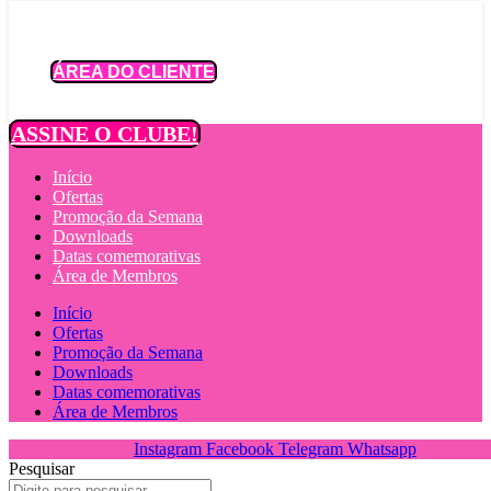
Ir
para
o
ÁREA DO CLIENTE
conteúdo
ASSINE O CLUBE!
Início
Ofertas
Promoção da Semana
Downloads
Datas comemorativas
Área de Membros
Início
Ofertas
Promoção da Semana
Downloads
Datas comemorativas
Área de Membros
Instagram
Facebook
Telegram
Whatsapp
Pesquisar