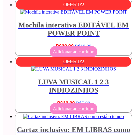
OFERTA!
Mochila interativa EDITÁVEL EM
POWER POINT
O
O
R$
20,00
R$
10,00
preço
preço
Adicionar ao carrinho
original
atual
OFERTA!
era:
é:
R$20,00.
R$10,00.
LUVA MUSICAL 1 2 3
INDIOZINHOS
O
O
R$
10,00
R$
5,00
preço
preço
Adicionar ao carrinho
original
atual
era:
é:
R$10,00.
R$5,00.
Cartaz inclusivo: EM LIBRAS como