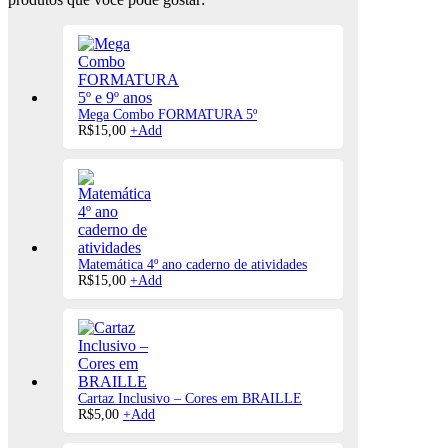
Mega Combo FORMATURA 5º
R$
15,00
+
Add
Matemática 4º ano caderno de atividades
R$
15,00
+
Add
Cartaz Inclusivo – Cores em BRAILLE
R$
5,00
+
Add