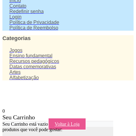
Início
Contato
Redefinir senha
Login
Política de Privacidade
Política de Reembolso
Categorias
Jogos
Ensino fundamental
Recursos pedagógicos
Datas comemorativas
Artes
Alfabetização
0
Seu Carrinho
Seu Carrinho está vazio
Voltar à Loja
produtos que você pode gostar: