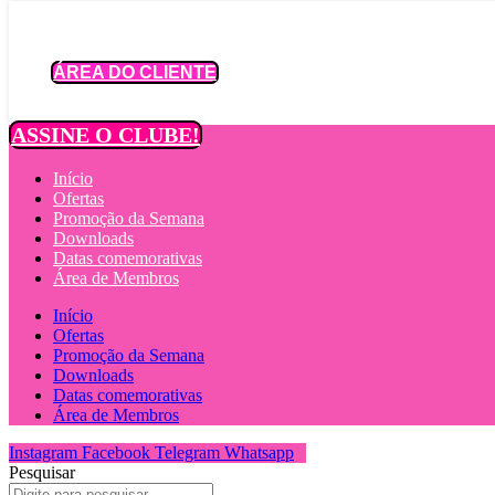
Ir
para
o
ÁREA DO CLIENTE
conteúdo
ASSINE O CLUBE!
Início
Ofertas
Promoção da Semana
Downloads
Datas comemorativas
Área de Membros
Início
Ofertas
Promoção da Semana
Downloads
Datas comemorativas
Área de Membros
Instagram
Facebook
Telegram
Whatsapp
Pesquisar