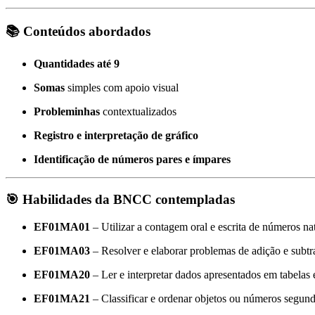
📚
Conteúdos abordados
Quantidades até 9
Somas
simples com apoio visual
Probleminhas
contextualizados
Registro e interpretação de gráfico
Identificação de números pares e ímpares
🎯
Habilidades da BNCC contempladas
EF01MA01
– Utilizar a contagem oral e escrita de números na
EF01MA03
– Resolver e elaborar problemas de adição e subt
EF01MA20
– Ler e interpretar dados apresentados em tabelas 
EF01MA21
– Classificar e ordenar objetos ou números segundo