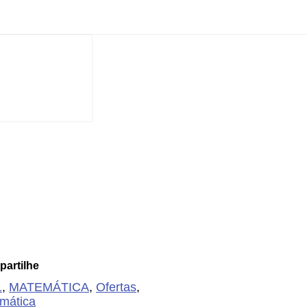
artilhe
1
,
MATEMÁTICA
,
Ofertas
,
emática