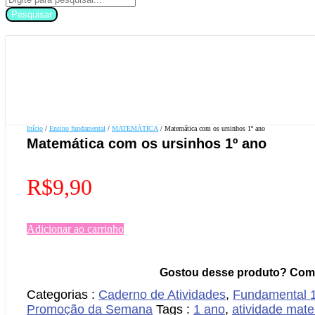
Pesquisar
Início
/
Ensino fundamental
/
MATEMÁTICA
/ Matemática com os ursinhos 1º ano
Matemática com os ursinhos 1º ano
R$
9,90
Adicionar ao carrinho
Gostou desse produto? Comp
Categorias :
Caderno de Atividades
,
Fundamental 
Promoção da Semana
Tags :
1 ano
,
atividade mat