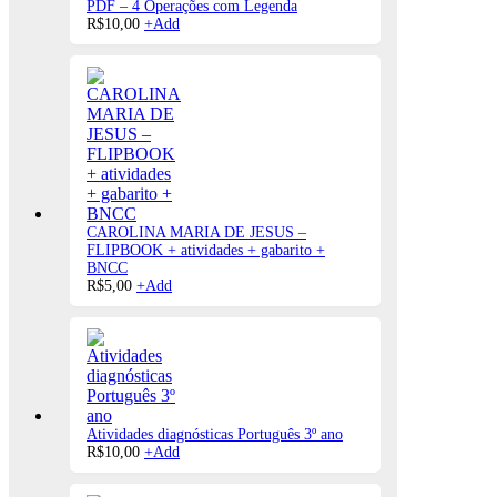
PDF – 4 Operações com Legenda
R$
10,00
+
Add
CAROLINA MARIA DE JESUS –
FLIPBOOK + atividades + gabarito +
BNCC
R$
5,00
+
Add
Atividades diagnósticas Português 3º ano
R$
10,00
+
Add