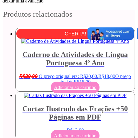
deixar uma avaliação.
Produtos relacionados
OFERTA!
Caderno de Atividades de Língua
Portuguesa 4º Ano
R$
20,00
O preço original era: R$20,00.
R$
18,00
O preço
atual é: R$18,00.
Adicionar ao carrinho
Cartaz Ilustrado das Frações +50
Páginas em PDF
R$
12,00
Adicionar ao carrinho