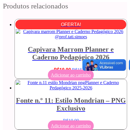
Produtos relacionados
OFERTA!
Capivara Marrom Planner e
Caderno Pedagógico 2026
O
O
R$
19,90
R$
15,00
preço
preço
Adicionar ao carrinho
original
atual
era:
é:
R$19,90.
R$15,00.
Fonte n.º 11: Estilo Mondrian – PNG
Exclusivo
R$
10,00
Adicionar ao carrinho