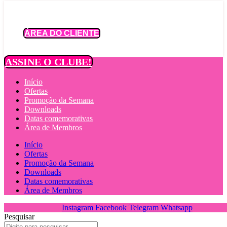
Ir
para
o
ÁREA DO CLIENTE
conteúdo
ASSINE O CLUBE!
Início
Ofertas
Promoção da Semana
Downloads
Datas comemorativas
Área de Membros
Início
Ofertas
Promoção da Semana
Downloads
Datas comemorativas
Área de Membros
Instagram
Facebook
Telegram
Whatsapp
Pesquisar