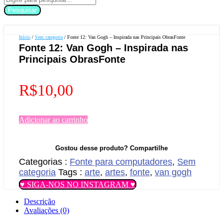
Pesquisar
Início
/
Sem categoria
/ Fonte 12: Van Gogh – Inspirada nas Principais ObrasFonte
Fonte 12: Van Gogh – Inspirada nas
Principais ObrasFonte
R$
10,00
Adicionar ao carrinho
Gostou desse produto? Compartilhe
Categorias :
Fonte para computadores
,
Sem
categoria
Tags :
arte
,
artes
,
fonte
,
van gogh
♥ SIGA-NOS NO INSTAGRAM ♥
Descrição
Avaliações (0)