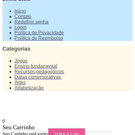
Início
Contato
Redefinir senha
Login
Política de Privacidade
Política de Reembolso
Categorias
Jogos
Ensino fundamental
Recursos pedagógicos
Datas comemorativas
Artes
Alfabetização
0
Seu Carrinho
Seu Carrinho está vazio
Voltar à Loja