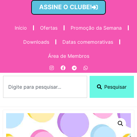
ASSINE O CLUBE!
Início
Ofertas
Promoção da Semana
Downloads
Datas comemorativas
Área de Membros
Pesquisar