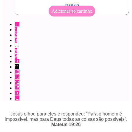
R$
8,00
Adicionar ao carrinho
←
1
2
3
…
8
9
10
11
12
13
14
15
16
→
Jesus olhou para eles e respondeu: “Para o homem é
impossível, mas para Deus todas as coisas são possíveis”.
Mateus 19:26