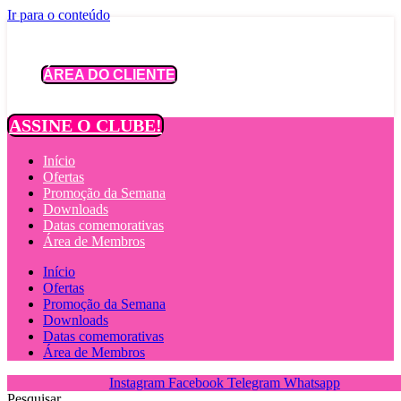
Ir para o conteúdo
ÁREA DO CLIENTE
ASSINE O CLUBE!
Início
Ofertas
Promoção da Semana
Downloads
Datas comemorativas
Área de Membros
Início
Ofertas
Promoção da Semana
Downloads
Datas comemorativas
Área de Membros
Instagram
Facebook
Telegram
Whatsapp
Pesquisar