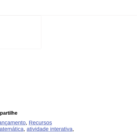
artilhe
lançamento
,
Recursos
matemática
,
atividade interativa
,