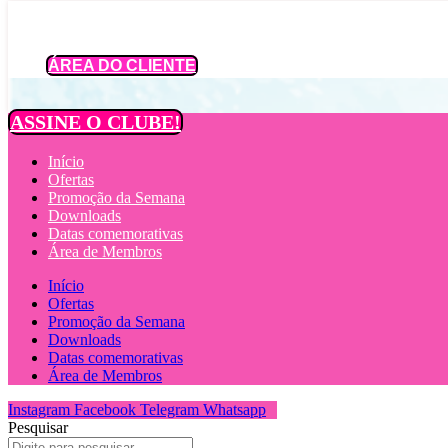
Ir
para
o
ÁREA DO CLIENTE
conteúdo
ASSINE O CLUBE!
Início
Ofertas
Promoção da Semana
Downloads
Datas comemorativas
Área de Membros
Início
Ofertas
Promoção da Semana
Downloads
Datas comemorativas
Área de Membros
Instagram
Facebook
Telegram
Whatsapp
Pesquisar