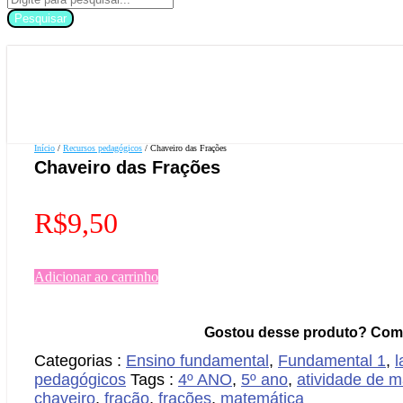
Pesquisar
Início
/
Recursos pedagógicos
/ Chaveiro das Frações
Chaveiro das Frações
R$
9,50
Adicionar ao carrinho
Gostou desse produto? Comp
Categorias :
Ensino fundamental
,
Fundamental 1
,
pedagógicos
Tags :
4º ANO
,
5º ano
,
atividade de 
chaveiro
,
fração
,
frações
,
matemática