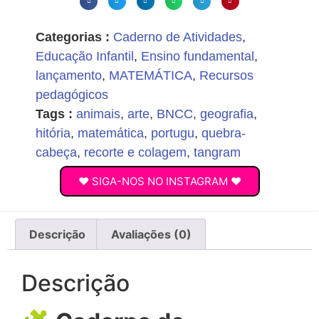
Categorias :
Caderno de Atividades
,
Educação Infantil
,
Ensino fundamental
,
lançamento
,
MATEMÁTICA
,
Recursos
pedagógicos
Tags :
animais
,
arte
,
BNCC
,
geografia
,
hitória
,
matemática
,
portugu
,
quebra-
cabeça
,
recorte e colagem
,
tangram
♥ SIGA-NOS NO INSTAGRAM ♥
Descrição
Avaliações (0)
Descrição