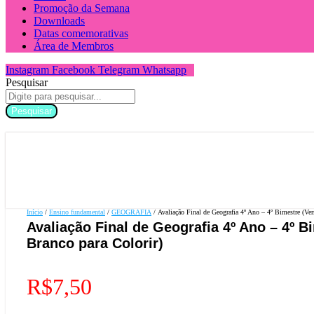
Promoção da Semana
Downloads
Datas comemorativas
Área de Membros
Instagram
Facebook
Telegram
Whatsapp
Pesquisar
Pesquisar
Início
/
Ensino fundamental
/
GEOGRAFIA
/ Avaliação Final de Geografia 4º Ano – 4º Bimestre (Ver
Avaliação Final de Geografia 4º Ano – 4º B
Branco para Colorir)
R$
7,50