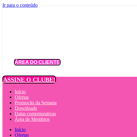
Ir para o conteúdo
ÁREA DO CLIENTE
ASSINE O CLUBE!
Início
Ofertas
Promoção da Semana
Downloads
Datas comemorativas
Área de Membros
Início
Ofertas