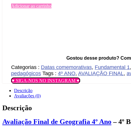
Adicionar ao carrinho
Gostou desse produto? Comp
Categorias :
Datas comemorativas
,
Fundamental 1
pedagógicos
Tags :
4º ANO
,
AVALIAÇÃO FINAL
,
a
♥ SIGA-NOS NO INSTAGRAM ♥
Descrição
Avaliações (0)
Descrição
Avaliação Final de Geografia 4º Ano
– 4º B