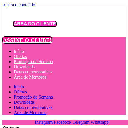
Ir para o conteúdo
ÁREA DO CLIENTE
ASSINE O CLUBE!
Início
Ofertas
Promoção da Semana
Downloads
Datas comemorativas
Área de Membros
Início
Ofertas
Promoção da Semana
Downloads
Datas comemorativas
Área de Membros
Instagram
Facebook
Telegram
Whatsapp
Pesquisar