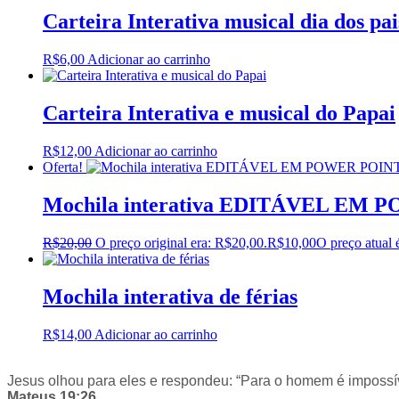
Carteira Interativa musical dia dos pai
R$
6,00
Adicionar ao carrinho
Carteira Interativa e musical do Papai
R$
12,00
Adicionar ao carrinho
Oferta!
Mochila interativa EDITÁVEL EM
R$
20,00
O preço original era: R$20,00.
R$
10,00
O preço atual 
Mochila interativa de férias
R$
14,00
Adicionar ao carrinho
Jesus olhou para eles e respondeu: “Para o homem é impossív
Mateus 19:26