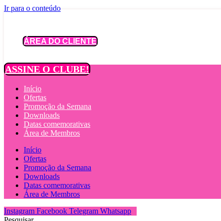
Ir para o conteúdo
ÁREA DO CLIENTE
ASSINE O CLUBE!
Início
Ofertas
Promoção da Semana
Downloads
Datas comemorativas
Área de Membros
Início
Ofertas
Promoção da Semana
Downloads
Datas comemorativas
Área de Membros
Instagram
Facebook
Telegram
Whatsapp
Pesquisar