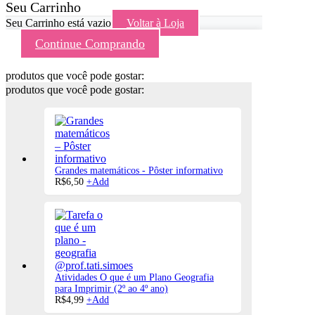
Seu Carrinho
Seu Carrinho está vazio
Voltar à Loja
Continue Comprando
produtos que você pode gostar:
produtos que você pode gostar:
Grandes matemáticos - Pôster informativo
R$
6,50
+
Add
Atividades O que é um Plano Geografia
para Imprimir (2º ao 4º ano)
R$
4,99
+
Add