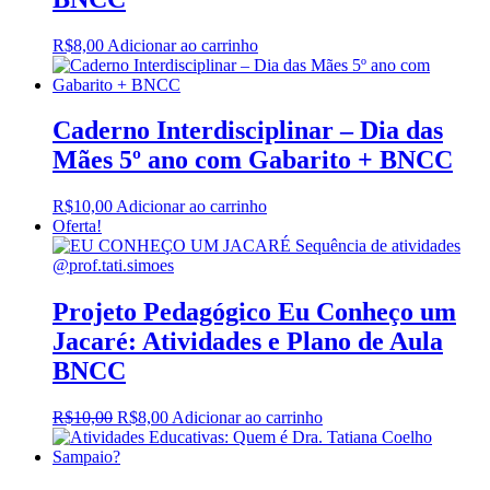
R$
8,00
Adicionar ao carrinho
Caderno Interdisciplinar – Dia das
Mães 5º ano com Gabarito + BNCC
R$
10,00
Adicionar ao carrinho
Oferta!
Projeto Pedagógico Eu Conheço um
Jacaré: Atividades e Plano de Aula
BNCC
O
O
R$
10,00
R$
8,00
Adicionar ao carrinho
preço
preço
original
atual
era:
é: