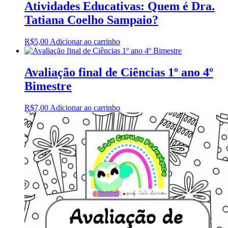
R$10,00.
R$8,00.
Atividades Educativas: Quem é Dra.
Tatiana Coelho Sampaio?
R$
5,00
Adicionar ao carrinho
Avaliação final de Ciências 1º ano 4º
Bimestre
R$
7,00
Adicionar ao carrinho