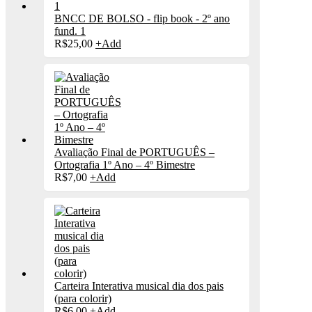
BNCC DE BOLSO - flip book - 2º ano
fund. 1
R$
25,00
+
Add
Avaliação Final de PORTUGUÊS –
Ortografia 1º Ano – 4º Bimestre
R$
7,00
+
Add
Carteira Interativa musical dia dos pais
(para colorir)
R$
6,00
+
Add