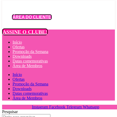
Ir
para
o
ÁREA DO CLIENTE
conteúdo
ASSINE O CLUBE!
Início
Ofertas
Promoção da Semana
Downloads
Datas comemorativas
Área de Membros
Início
Ofertas
Promoção da Semana
Downloads
Datas comemorativas
Área de Membros
Instagram
Facebook
Telegram
Whatsapp
Pesquisar